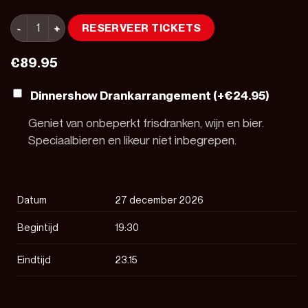
Top 2000 Dinnershow - 27 december 2026 aantal
RESERVEER TICKETS
€
89.95
Dinnershow Drankarrangement (+
€
24.95
)
Geniet van onbeperkt frisdranken, wijn en bier.
Speciaalbieren en likeur niet inbegrepen.
Datum
27 december 2026
Begintijd
19:30
Eindtijd
23.15