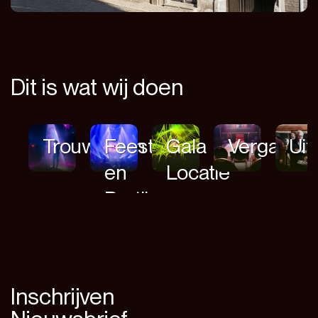
Dit is wat wij doen
Trouwerijen
Feesten
Gala
Vergaderl
Uit
en
Locatie
Partijen
Inschrijven