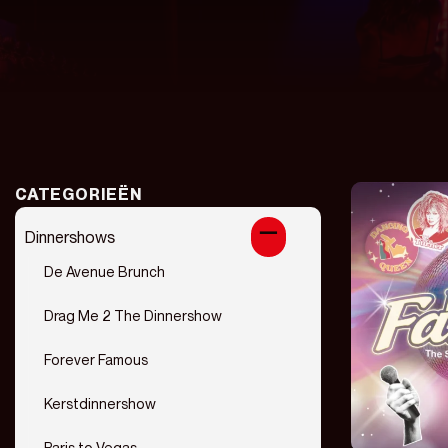
CATEGORIEËN
Dinnershows
De Avenue Brunch
Drag Me 2 The Dinnershow
Forever Famous
Kerstdinnershow
Paris to Vegas