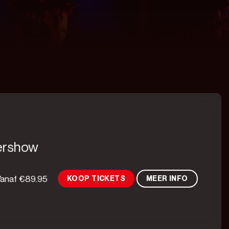
ershow
Vanaf
€
89.95
KOOP TICKETS
MEER INFO