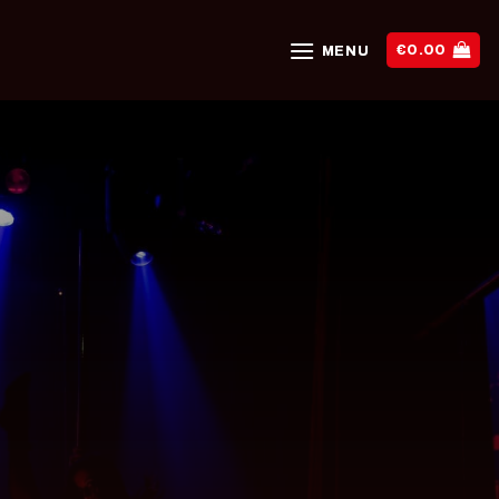
€
0.00
MENU