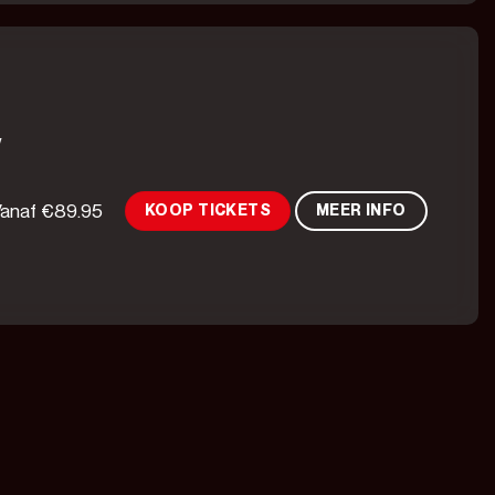
w
Vanaf
€
89.95
KOOP TICKETS
MEER INFO