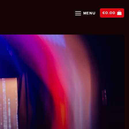
€
0.00
MENU