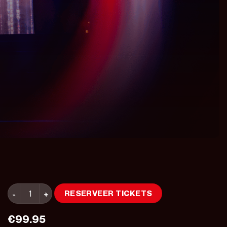
A Christmas Dinnershow: Winter Wishes - 25 December 202
RESERVEER TICKETS
€
99.95