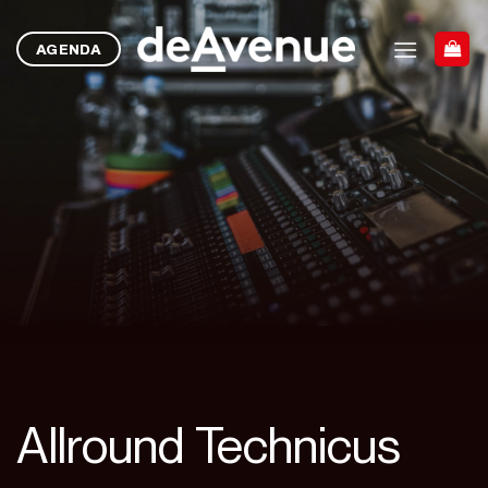
Ga
naar
AGENDA
inhoud
Allround Technicus