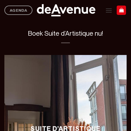
Ga
AGENDA
naar
inhoud
Boek Suite d’Artistique nu!
SUITE D’ARTISTIQUE