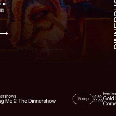
DINN
xtra
ijd
Evenementen
19.30
Gold Label Events
15 sep
Dinnershow
22.00
Comedyshow