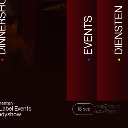
ERSHOWS
DIENSTEN
EVENTS
Dinnershows
19.30
18 sep
Paris to Vegas Dinner
23.15