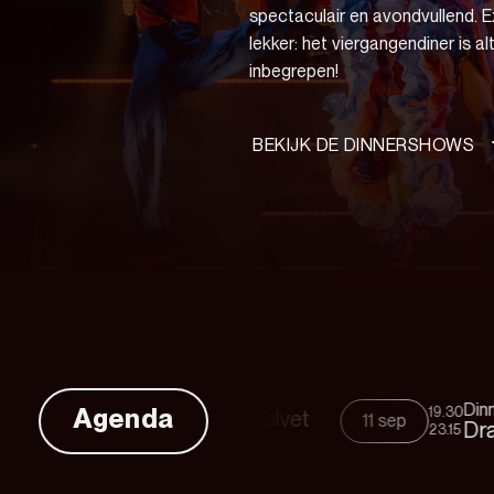
spectaculair en avondvullend. E
lekker: het viergangendiner is alt
inbegrepen!
BEKIJK DE DINNERSHOWS
Dinnershows
Agenda
19.30
Dinnershow: Velvet
11 sep
Drag Me 2 The 
23.15