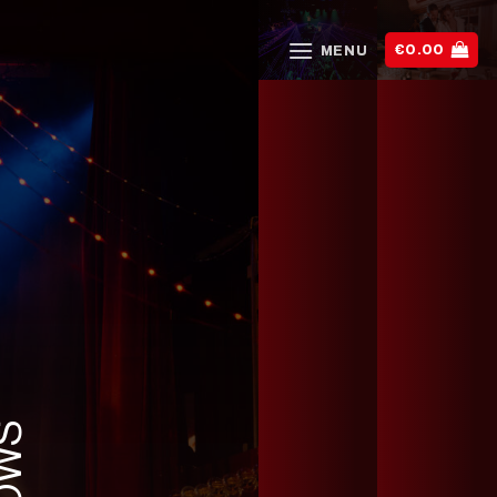
€
0.00
MENU