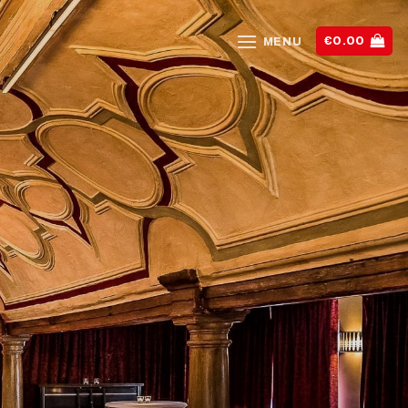
€
0.00
MENU