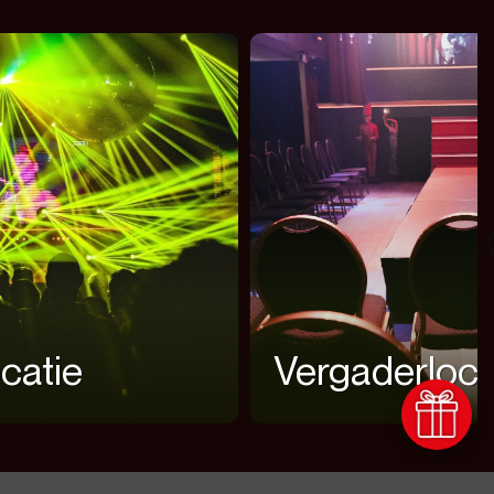
catie
Vergaderloca